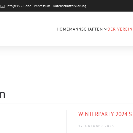
e
info@1928.one
Impressum
Datenschutzerklärung
HOME
MANNSCHAFTEN
DER VEREIN
n
WINTERPARTY 2024 S
17. OKTOBER 2023