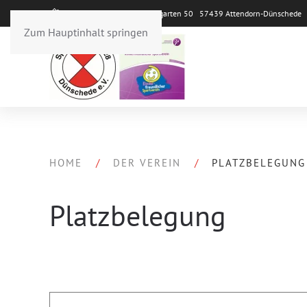
Sportpark Repetal Im Weingarten 50 57439 Attendorn-Dünsched
Zum Hauptinhalt springen
HOME
DER VEREIN
PLATZBELEGUNG
Platzbelegung