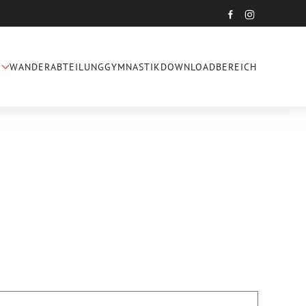
WANDERABTEILUNG
GYMNASTIK
DOWNLOADBEREICH