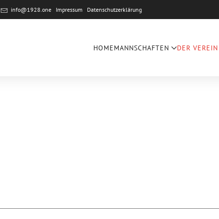
e
info@1928.one
Impressum
Datenschutzerklärung
HOME
MANNSCHAFTEN
DER VEREIN