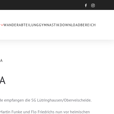
WANDERABTEILUNG
GYMNASTIK
DOWNLOADBEREICH
 A
 A
de empfangen die SG Lütringhausen/Oberveischeide.
Martin Funke und Flo Friedrichs nun vor heimischen